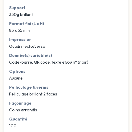
Support
350g brillant
Format fini (L x H)
85 x 55 mm
Impression
Quadri recto/verso
Donnée(s) variable(s)
Code-barre, QR code, texte et/ou n° (noir)
Options
Aucune
Pelliculage & vernis
Pelliculage brillant 2 faces
Façonnage
Coins arrondis
Quantité
100