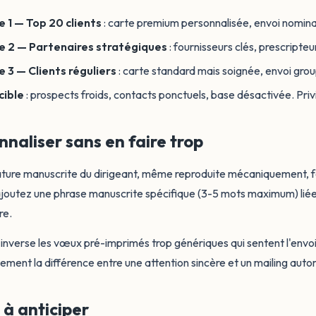
e 1 — Top 20 clients
: carte premium personnalisée, envoi nomina
e 2 — Partenaires stratégiques
: fournisseurs clés, prescripte
e 3 — Clients réguliers
: carte standard mais soignée, envoi gro
cible
: prospects froids, contacts ponctuels, base désactivée. Privi
nnaliser sans en faire trop
ture manuscrite du dirigeant, même reproduite mécaniquement, fai
 ajoutez une phrase manuscrite spécifique (3-5 mots maximum) li
re.
l'inverse les vœux pré-imprimés trop génériques qui sentent l'envoi 
ment la différence entre une attention sincère et un mailing auto
 à anticiper