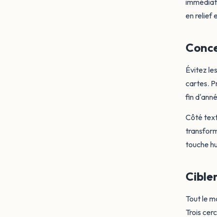
immédiat,
en relief 
Conce
Évitez le
cartes. P
fin d'ann
Côté text
transform
touche h
Cible
Tout le m
Trois cerc