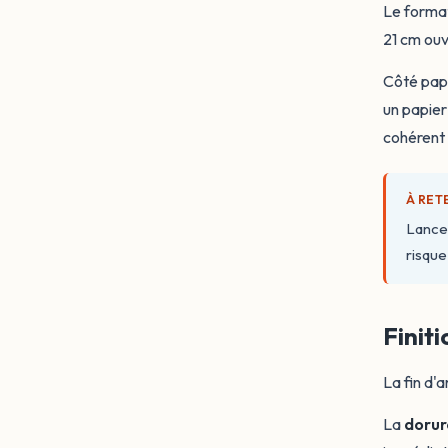
Le format
21 cm ouv
Côté papi
un papier
cohérent 
À RET
Lance
risque
Finit
La fin d'
La
dorur