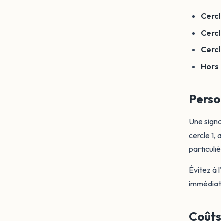
Cercl
Cercl
Cercl
Hors 
Perso
Une signa
cercle 1,
particuliè
Évitez à 
immédiate
Coûts