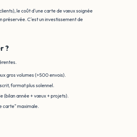
lients), le coût d'une carte de vœux soignée
ion préservée. C'est un investissement de
r ?
érentes.
aux gros volumes (>500 envois).
crit, format plus solennel.
lle (bilan année + vœux + projets).
ie carte" maximale.