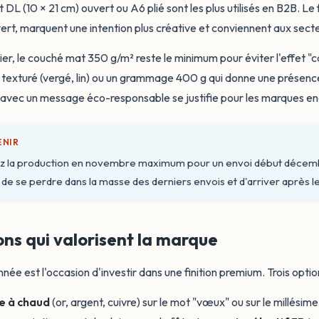
 DL (10 × 21 cm) ouvert ou A6 plié sont les plus utilisés en B2B. Le 
ert, marquent une intention plus créative et conviennent aux secte
er, le couché mat 350 g/m² reste le minimum pour éviter l'effet "ca
 texturé (vergé, lin) ou un grammage 400 g qui donne une présen
avec un message éco-responsable se justifie pour les marques e
ENIR
z la production en novembre maximum pour un envoi début décembr
 de se perdre dans la masse des derniers envois et d'arriver après le
ions qui valorisent la marque
année est l'occasion d'investir dans une finition premium. Trois opti
e à chaud
(or, argent, cuivre) sur le mot "vœux" ou sur le millésime