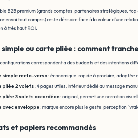
ible B2B premium (grands comptes, partenaires stratégiques, top c
par envoi tout compris) reste dérisoire face à la valeur d'une relat
on à très haut ROI.
 simple ou carte pliée : comment tranche
configurations correspondent à des budgets et des intentions diff
 simple recto-verso
: économique, rapide à produire, adaptée 
 pliée 2 volets
: 4 pages utiles, intérieur dédié au message manus
 pliée 3 volets accordéon
: original, permet une narration visue
e avec enveloppe
: marque encore plus le geste, perception "vra
ts et papiers recommandés