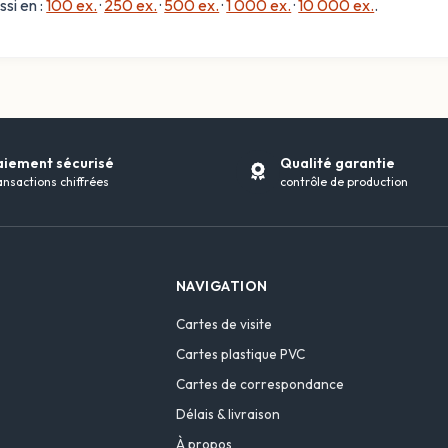
ssi en :
100 ex.
·
250 ex.
·
500 ex.
·
1 000 ex.
·
10 000 ex.
.
aiement sécurisé
Qualité garantie
ansactions chiffrées
contrôle de production
NAVIGATION
Cartes de visite
Cartes plastique PVC
Cartes de correspondance
Délais & livraison
À propos