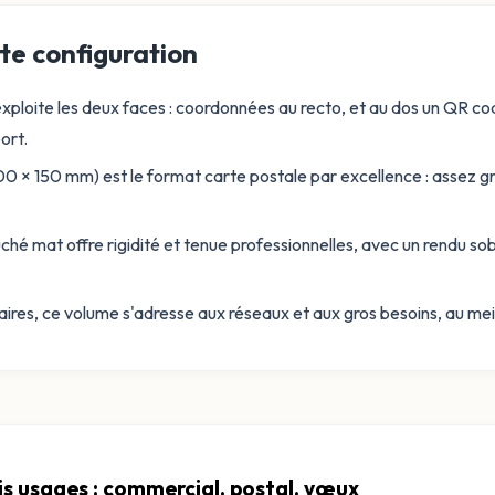
te configuration
xploite les deux faces : coordonnées au recto, et au dos un QR co
ort.
0 × 150 mm) est le format carte postale par excellence : assez 
hé mat offre rigidité et tenue professionnelles, avec un rendu sobr
es, ce volume s'adresse aux réseaux et aux gros besoins, au meill
is usages : commercial, postal, vœux