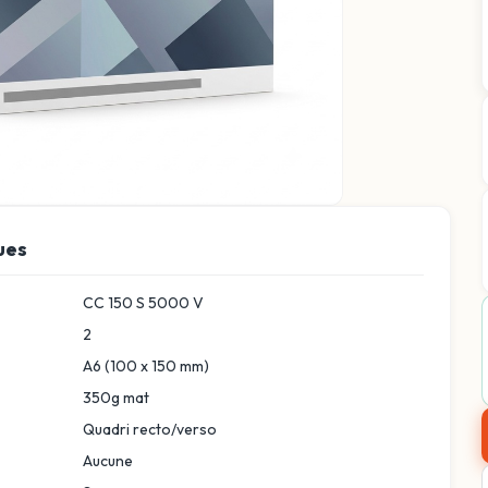
ues
CC 150 S 5000 V
2
A6 (100 x 150 mm)
350g mat
Quadri recto/verso
Aucune