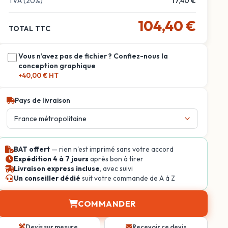
TVA (20%)
17,40 €
104,40 €
TOTAL TTC
Vous n’avez pas de fichier ? Confiez-nous la
conception graphique
+40,00 € HT
Pays de livraison
BAT offert
— rien n'est imprimé sans votre accord
Expédition 4 à 7 jours
après bon à tirer
Livraison express incluse
, avec suivi
Un conseiller dédié
suit votre commande de A à Z
COMMANDER
Devis sur mesure
Recevoir ce devis