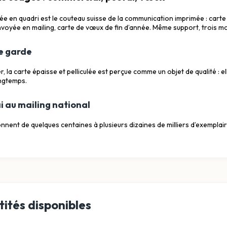
mée en quadri est le couteau suisse de la communication imprimée : car
envoyée en mailing, carte de vœux de fin d’année. Même support, trois 
e garde
, la carte épaisse et pelliculée est perçue comme un objet de qualité : ell
ngtemps.
i au mailing national
onnent de quelques centaines à plusieurs dizaines de milliers d’exempla
ités disponibles