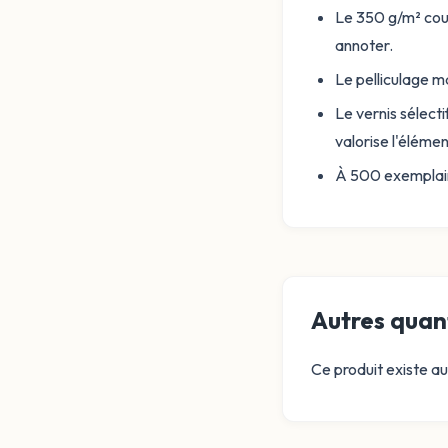
Le 350 g/m² couc
annoter.
Le pelliculage m
Le vernis sélecti
valorise l'élémen
À 500 exemplaire
Autres quant
Ce produit existe au