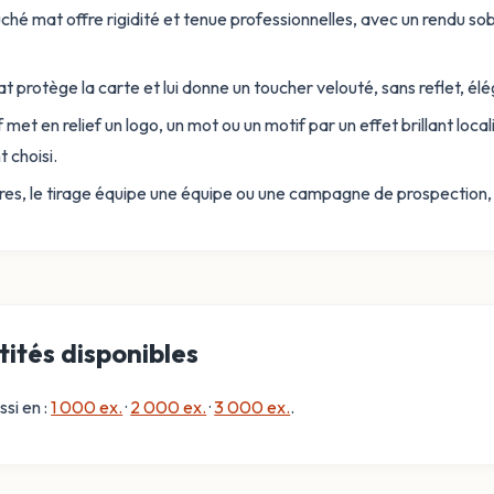
hé mat offre rigidité et tenue professionnelles, avec un rendu sobr
at protège la carte et lui donne un toucher velouté, sans reflet, é
f met en relief un logo, un mot ou un motif par un effet brillant local
t choisi.
s, le tirage équipe une équipe ou une campagne de prospection, av
ités disponibles
ssi en :
1 000 ex.
·
2 000 ex.
·
3 000 ex.
.