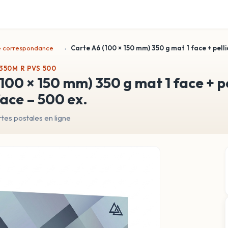
e correspondance
Carte A6 (100 × 150 mm) 350 g mat 1 face + pellic
 350M R PVS 500
 face – 500 ex.
es postales en ligne