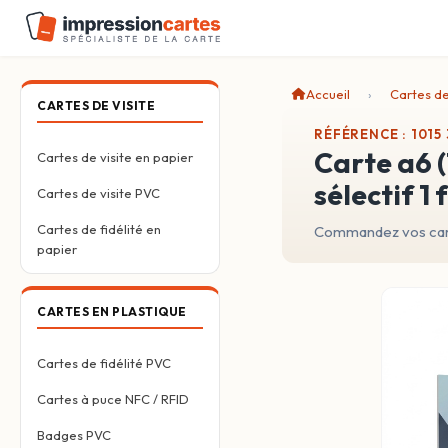
Accueil
Cartes d
CARTES DE VISITE
RÉFÉRENCE : 1015
carte a6 (100 × 150 mm) 350 g mat 1 face + pelliculage mat 1 face + vernis
Cartes de visite en papier
sélectif 1
Cartes de visite PVC
Cartes de fidélité en
Commandez vos cart
papier
CARTES EN PLASTIQUE
Cartes de fidélité PVC
Cartes à puce NFC / RFID
Badges PVC