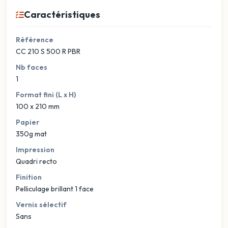
Caractéristiques
Référence
CC 210 S 500 R PBR
Nb faces
1
Format fini (L x H)
100 x 210 mm
Papier
350g mat
Impression
Quadri recto
Finition
Pelliculage brillant 1 face
Vernis sélectif
Sans