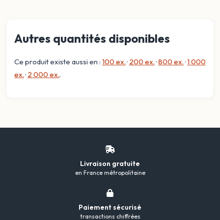
Autres quantités disponibles
Ce produit existe aussi en :
100 ex.
·
200 ex.
·
800 ex.
·
1 000
ex.
·
2 000 ex.
.
Livraison gratuite
en France métropolitaine
Paiement sécurisé
transactions chiffrées