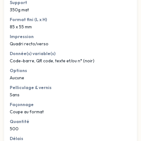
Support
350g mat
Format fini (L x H)
85 x 55 mm
Impression
Quadri recto/verso
Donnée(s) variable(s)
Code-barre, QR code, texte et/ou n° (noir)
Options
Aucune
Pelliculage & vernis
Sans
Façonnage
Coupe au format
Quantité
500
Délais