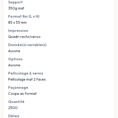
Support
350g mat
Format fini (L x H)
85 x 55 mm
Impression
Quadri recto/verso
Donnée(s) variable(s)
Aucune
Options
Aucune
Pelliculage & vernis
Pelliculage mat 2 faces
Façonnage
Coupe au format
Quantité
2500
Délais