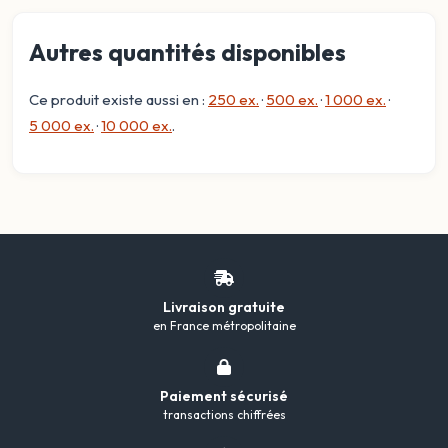
Autres quantités disponibles
Ce produit existe aussi en :
250 ex.
·
500 ex.
·
1 000 ex.
·
5 000 ex.
·
10 000 ex.
.
Livraison gratuite
en France métropolitaine
Paiement sécurisé
transactions chiffrées