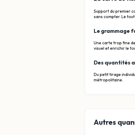
Support du premier con
sans compter. Le tout 
Le grammage fai
Une carte trop fine d
visuel et enrichir le t
Des quantités a
Du petit tirage indivi
métropolitaine.
Autres quant