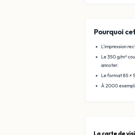
Pourquoi cet
L'impression rect
Le 350 g/m² couc
annoter.
Le format 85 × 5
À 2000 exemplair
La carte de visi