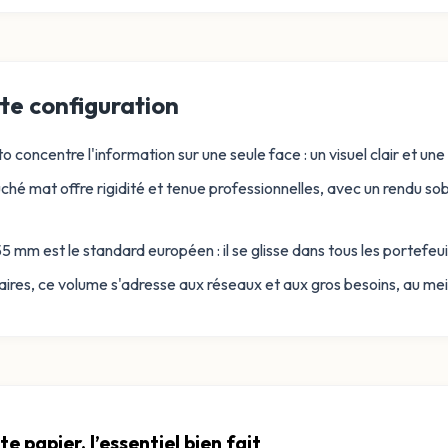
te configuration
o concentre l'information sur une seule face : un visuel clair et un
hé mat offre rigidité et tenue professionnelles, avec un rendu sobr
5 mm est le standard européen : il se glisse dans tous les portefeui
es, ce volume s'adresse aux réseaux et aux gros besoins, au meill
te papier, l’essentiel bien fait