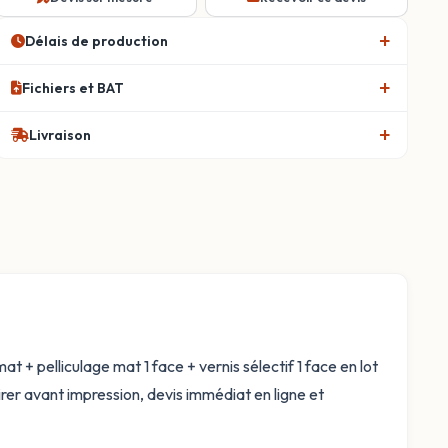
Délais de production
Fichiers et BAT
Livraison
t + pelliculage mat 1 face + vernis sélectif 1 face en lot
irer avant impression, devis immédiat en ligne et