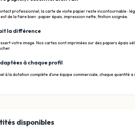
tact professionnel, la carte de visite papier reste incontournable : lég
est de la faire bien : papier épais, impression nette, finition soignée.
t la différence
essert votre image. Nos cartes sont imprimées sur des papiers épais séle
oucher.
daptées à chaque profil
duel à la dotation complète d’une équipe commerciale, chaque quantité a 
ités disponibles