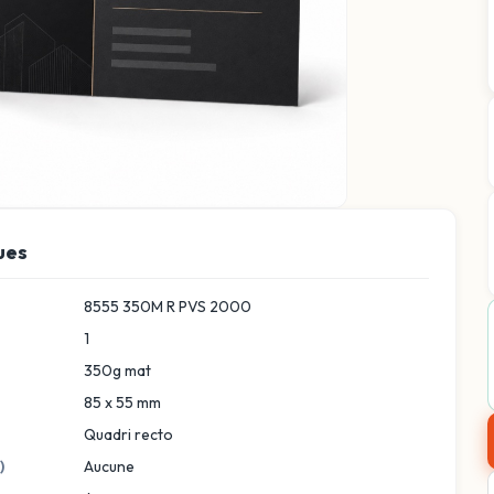
ues
8555 350M R PVS 2000
1
350g mat
85 x 55 mm
Quadri recto
)
Aucune