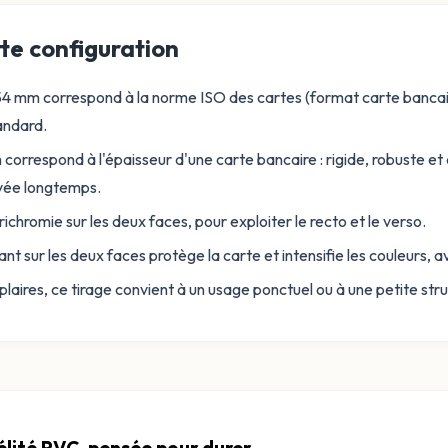
te configuration
4 mm correspond à la norme ISO des cartes (format carte bancaire) :
andard.
orrespond à l'épaisseur d'une carte bancaire : rigide, robuste et d
ée longtemps.
ichromie sur les deux faces, pour exploiter le recto et le verso.
ant sur les deux faces protège la carte et intensifie les couleurs, a
ires, ce tirage convient à un usage ponctuel ou à une petite stru
élité PVC, pensée pour durer