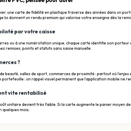
er, une carte de fidélité en plastique traverse des années dans un port
e lui donnent un rendu premium qui valorise votre enseigne dès la remi
loté par votre caisse
res ou à une numérotation unique, chaque carte identifie son porteur e
ez remises, points et statuts sans saisie manuelle.
merces ?
 de beauté, salles de sport, commerces de proximité : partout où l’enjeu
e portefeuille : un rappel visuel permanent que l’application mobile ne 
nt vite rentabilisé
coût unitaire devient très faible. Si la carte augmente le panier moyen 
n quelques mois.