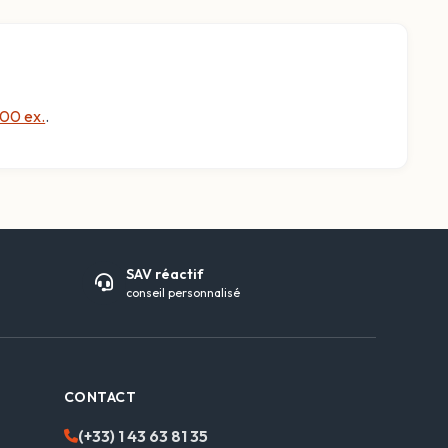
00 ex.
.
SAV réactif
conseil personnalisé
CONTACT
(+33) 1 43 63 81 35