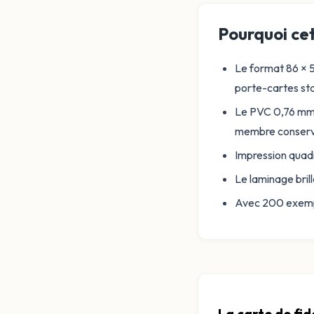
Pourquoi cet
Le format 86 × 5
porte-cartes st
Le PVC 0,76 mm c
membre conserv
Impression quadr
Le laminage brill
Avec 200 exempla
La carte de fid