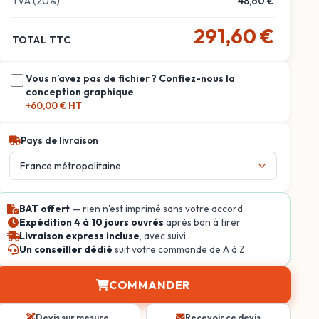
TVA (20%)
48,60 €
291,60 €
TOTAL TTC
Vous n’avez pas de fichier ? Confiez-nous la
conception graphique
+60,00 € HT
Pays de livraison
BAT offert
— rien n'est imprimé sans votre accord
Expédition 4 à 10 jours ouvrés
après bon à tirer
Livraison express incluse
, avec suivi
Un conseiller dédié
suit votre commande de A à Z
COMMANDER
Devis sur mesure
Recevoir ce devis