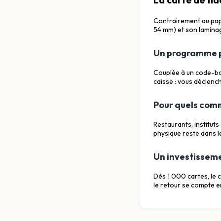
Contrairement au papi
54 mm) et son laminag
Un programme pi
Couplée à un code-bar
caisse : vous déclench
Pour quels com
Restaurants, instituts
physique reste dans l
Un investisseme
Dès 1 000 cartes, le 
le retour se compte e