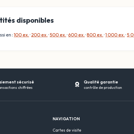
ités disponibles
ssi en :
100 ex.
·
200 ex.
·
500 ex.
·
600 ex.
·
800 ex.
·
1 000 ex.
·
5 0
aiement sécurisé
Qualité garantie
ansactions chiffrées
contrôle de production
NAVIGATION
Cartes de visite