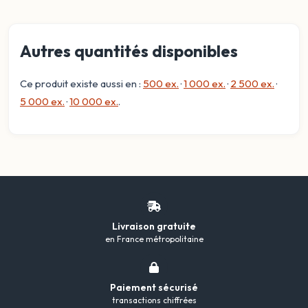
Autres quantités disponibles
Ce produit existe aussi en :
500 ex.
·
1 000 ex.
·
2 500 ex.
·
5 000 ex.
·
10 000 ex.
.
Livraison gratuite
en France métropolitaine
Paiement sécurisé
transactions chiffrées