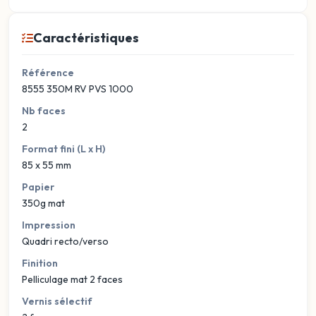
Caractéristiques
Référence
8555 350M RV PVS 1000
Nb faces
2
Format fini (L x H)
85 x 55 mm
Papier
350g mat
Impression
Quadri recto/verso
Finition
Pelliculage mat 2 faces
Vernis sélectif