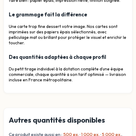
faire bien : papier épais, impression nette, finition soignée.
Le grammage fait la différence
Une carte trop fine dessert votre image. Nos cartes sont
imprimées sur des papiers épais sélectionnés, avec
pelliculage mat ou brillant pour protéger le visuel et enrichir le
toucher.
Des quantités adaptées à chaque profil
Du petit tirage individuel à la dotation complète d’une équipe
commerciale, chaque quantité a son tarif optimisé — livraison
incluse en France métropolitaine.
Autres quantités disponibles
Ce produit existe aussi en :
500 ex.
·
1 000 ex.
·
5 000 ex.
.