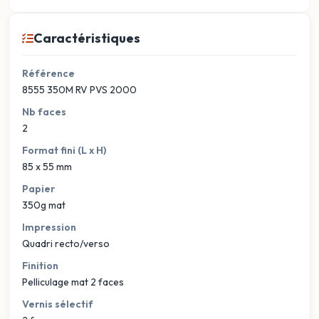
Caractéristiques
Référence
8555 350M RV PVS 2000
Nb faces
2
Format fini (L x H)
85 x 55 mm
Papier
350g mat
Impression
Quadri recto/verso
Finition
Pelliculage mat 2 faces
Vernis sélectif